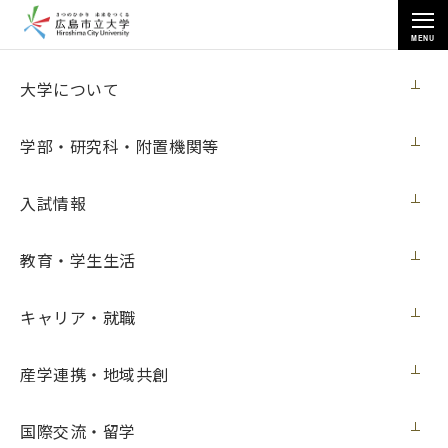
MENU
お知らせ
大学について
学部・研究科・附置機関等
入試情報
教育・学生生活
トップページ
>
お知らせ
>
超高密度気象観測・情報提供サービスPOTEKAの運用を開始しました
キャリア・就職
超高密度気象観測・情報提供サービス
POTEKAの運用を開始しました
産学連携・地域共創
ニュース
2019年8月5日（月）
国際交流・留学