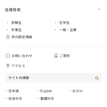
各種情報
このたび、有限会社アガリシステムサ
ービスと情報科学研究科田村慶一教授
の共同研究の一環として、本学体育館
受験生
在学生
入口横に超高密度気象観測・情報提供
卒業生
一般・企業
サービスPOTEKAの気象計を設置し、
観測点「広島市立大学」を開設しまし
学内限定情報
た。
観測している気象データは、POTEKA
お問い合わせ
ご寄附
NETのホームページからどなたでも閲
覧することができ、気温をはじめとし
アクセス
て風向・日射・雨量などの天気の状況
をリアルタイムで把握できます。
防災対策への利用や、熱中症予防のほか、イベント時の天候
確認などに活用できます。
日本語
English
한국어
(
地図上で大学周辺を拡大してくださ
简体中文
繁體中文
い。
)