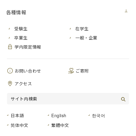
各種情報
芸術学研究科（博士前期課程）2年の吉田奈保子さんが「第
74回春の院展」で入選しました。
受験生
在学生
「第74回春の院展」は芸術学部の教員、卒業生、大学院生、
卒業生
一般・企業
名誉教授らが多数出品しています。
3月27日から三越日本橋本店での開催を皮切りに全国巡回し
学内限定情報
ます。
第74回春の院展（抜粋）
お問い合わせ
ご寄附
＜東京展＞
会期：2019年（平成31年）3月27日 水曜日 〜4月8日 月曜日
アクセス
会場：三越日本橋本店
＜広島展＞
会期：2019年（平成31年）9月27日 金曜日 〜 10月6日 日曜
日
会場：そごう広島店
日本語
English
한국어
简体中文
繁體中文
日本美術院のウェブサイトはこちら