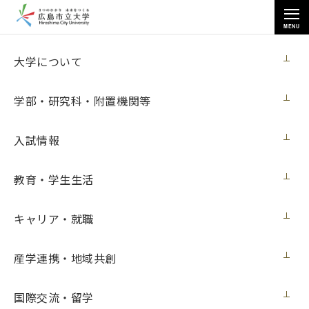
MENU
お知らせ
大学について
学部・研究科・附置機関等
入試情報
教育・学生生活
トップページ
>
お知らせ
>
芸術学研究科の吉田奈保子さんが「第74回春の院展」で入選
キャリア・就職
芸術学研究科の吉田奈保子さんが「第74回
春の院展」で入選
産学連携・地域共創
メディア・受賞
2019年3月26日（火）
国際交流・留学