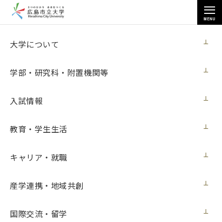
MENU
お知らせ
大学について
学部・研究科・附置機関等
入試情報
教育・学生生活
トップページ
>
お知らせ
>
芸術学部日本画研究室の学生による「広島市立大学芸術学部日本画展」
を開催
キャリア・就職
芸術学部日本画研究室の学生による「広島
産学連携・地域共創
市立大学芸術学部日本画展」を開催
国際交流・留学
展覧会
2018年12月6日（木）