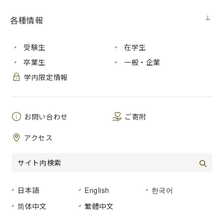
各種情報
芸術学部日本画研究室の１年生10人による「広島市立大学芸
術学部日本画展」を開催します。
受験生
在学生
学生たちが広島市安佐動物公園に通い、動物を題材にデッサ
卒業生
一般・企業
ンし制作した日本画10点とデッサン10点を展示します。
学内限定情報
広島市立大学芸術学部日本画展
期間：2018年12月８日（土） – 2019年１月14日（月・
お問い合わせ
ご寄附
祝） ９:00 – 16:30
場所：広島市安佐動物公園 動物科学館１階（広島市安佐北
アクセス
区安佐町大字動物園）
広島市安佐動物公園のウェブサイトはこちら
芸術学部日本画専攻のオリジナルサイトはこちら
日本語
English
한국어
简体中文
繁體中文
お問い合わせ先