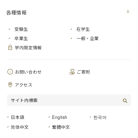
広島市立大学情報科学部では、教員がそれぞれの専門
各種情報
分野から興味深いお話を
講演会という形で市民の皆様にお届けします。
受験生
在学生
卒業生
一般・企業
学内限定情報
お問い合わせ
ご寄附
アクセス
日本語
English
한국어
简体中文
繁體中文