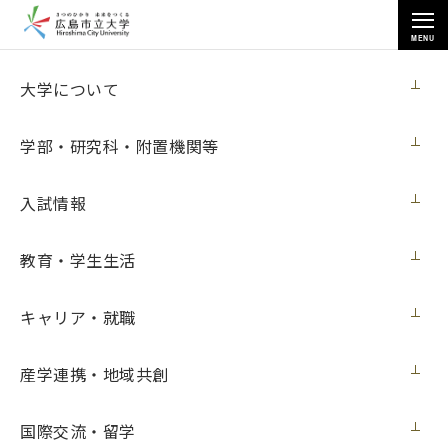
MENU
お知らせ
大学について
学部・研究科・附置機関等
入試情報
教育・学生生活
トップページ
>
お知らせ
>
[11月30日 開催] 情報科学部公開講座 講演会
[11月30日 開催] 情報科学部公開講座 講演
キャリア・就職
会
産学連携・地域共創
イベント
2018年11月1日（木）
国際交流・留学