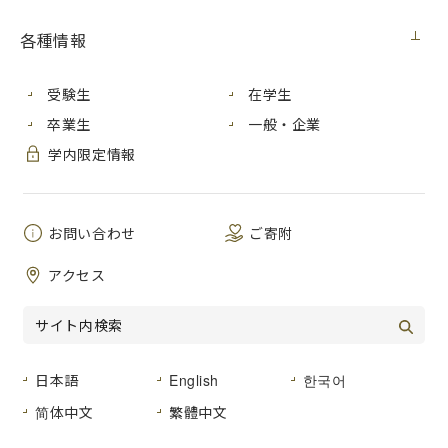
オリジナル腕時計
」を作成しました。
各種情報
針の動きと色が可変するコミニュケーションマークの色と形
を想起させ、外周目盛はそれぞれの時限の授業開始、終了時
刻の分数のみが太くなっています。
受験生
在学生
大学の時間に合わせた大学人のための腕時計をぜひお楽しみ
卒業生
一般・企業
ください。
学内限定情報
購入希望の方は、学生会館２
階の「ピカソ画房」までお越し
ください。（税込14,000円／個）
お問い合わせ
ご寄附
（販売は終了しました。）
アクセス
日本語
English
한국어
简体中文
繁體中文