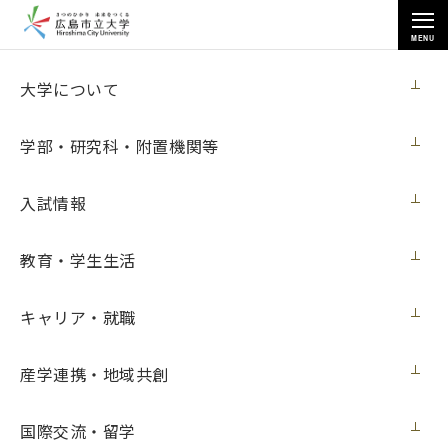
MENU
お知らせ
大学について
学部・研究科・附置機関等
入試情報
教育・学生生活
トップページ
>
お知らせ
>
大学オリジナル腕時計を作成しました
大学オリジナル腕時計を作成しました
キャリア・就職
ニュース
2018年10月2日（火）
産学連携・地域共創
国際交流・留学
このたび、本学オリジナルのグッズとして、「広島市立大学