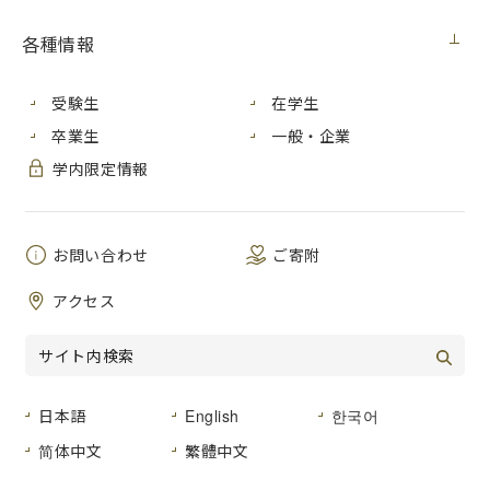
各種情報
芸術学部前田力准教授が「再興第103回院展」で「奨励賞」
を受賞しました。
その他、教員や学生、卒業生らが多数出品しています。
受験生
在学生
再興第103回院展は、９月１日（土）から東京都美術館での
卒業生
一般・企業
開催を皮切りに全国巡回します。
学内限定情報
再興第103回院展（抜粋）
＜東京展＞
会期：2018年（平成30年）９月１日（土）- ９月17日（月・
お問い合わせ
ご寄附
祝）
会場：東京都美術館（上野公園） ロビー階 第１展示室〜
アクセス
第４展示室
入場料（税込）: 一般900円（700円） ／70才以上は700円／
大学生以下無料
入場時間： 午前9時30分～午後4時30分
（17日は正午までの入場、午後1時閉場） ＊（ ）内は団体
日本語
English
한국어
割引料金 ※団体は10名様以上
简体中文
繁體中文
＜島根（東）展＞