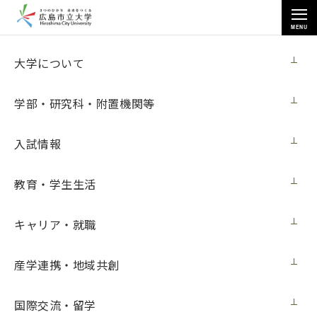
MENU
お知らせ
大学について
学部・研究科・附置機関等
入試情報
教育・学生生活
トップページ
>
お知らせ
>
芸術学部前田准教授が「再興第103回院展」で受賞
キャリア・就職
芸術学部前田准教授が「再興第103回院
展」で受賞
産学連携・地域共創
メディア・受賞
2018年8月24日（金）
国際交流・留学