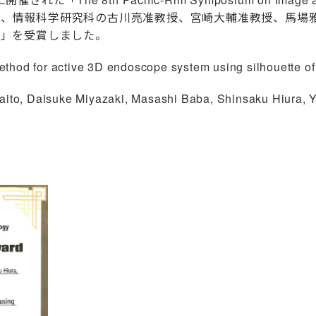
）」において、情報科学研究科の古川亮准教授、宮崎大輔准教授、
Award」を受賞しました。
or active 3D endoscope system using silhouette of p
 Daisuke Miyazaki, Masashi Baba, Shinsaku Hiura, Yoj