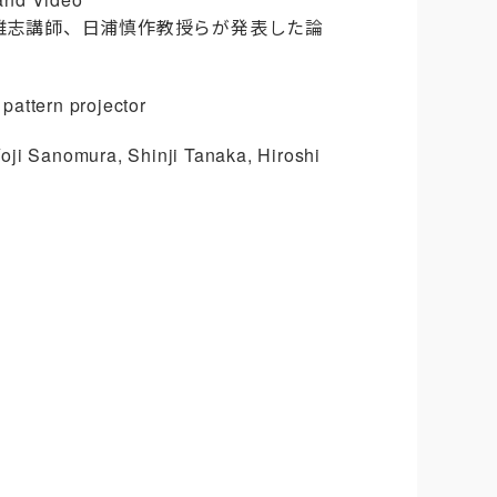
馬場雅志講師、日浦慎作教授らが発表した論
attern projector
i Sanomura, Shinji Tanaka, Hiroshi