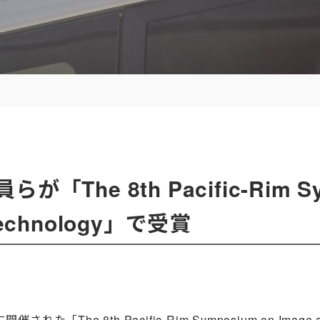
The 8th Pacific-Rim Sy
 Technology」で受賞
「The 8th Pacific-Rim Symposium on Image an