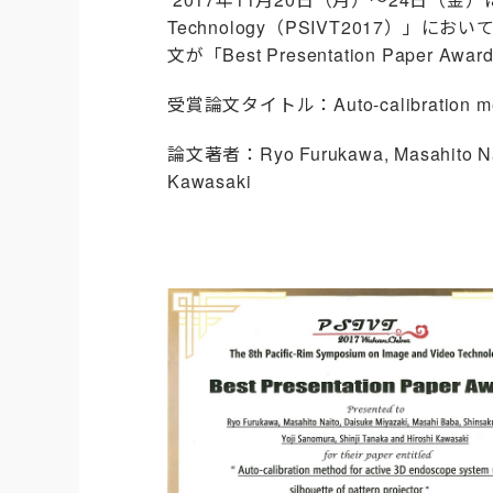
Technology（PSIVT2017
文が「Best Presentation Paper 
受賞論文タイトル：Auto-calibration method f
論文著者：Ryo Furukawa, Masahito Naito,
Kawasaki