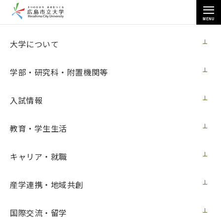
MENU
お知らせ
大学について
学部・研究科・附置機関等
入試情報
教育・学生生活
トップページ
>
お知らせ
>
情報科学研究科の久保田直弥さんが「デザインガイア2017」で受賞
キャリア・就職
情報科学研究科の久保田直弥さんが「デザ
インガイア2017」で受賞
産学連携・地域共創
メディア・受賞
2017年11月16日（木）
国際交流・留学