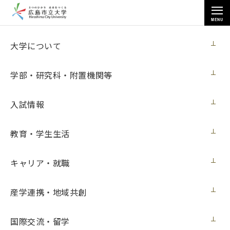
MENU
お知らせ
大学について
学部・研究科・附置機関等
入試情報
教育・学生生活
トップページ
>
お知らせ
>
[12月11日 開催] 情報科学部公開講座講演会
[12月11日 開催] 情報科学部公開講座講演
キャリア・就職
会
産学連携・地域共創
イベント
2017年11月20日（月）
国際交流・留学