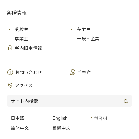
広島市立大学情報科学部では、教員がそれぞれの専門
各種情報
分野から興味深いお話を
講演会という形で市民の皆様にお届けします。
受験生
在学生
卒業生
一般・企業
学内限定情報
お問い合わせ
ご寄附
アクセス
日本語
English
한국어
简体中文
繁體中文