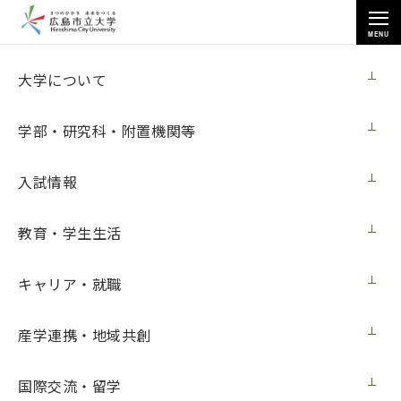
MENU
お知らせ
大学について
学部・研究科・附置機関等
入試情報
教育・学生生活
トップページ
>
お知らせ
>
芸術学研究科の学生らが「いまからまめさら」で受賞
キャリア・就職
芸術学研究科の学生らが「いまからまめさ
ら」で受賞
産学連携・地域共創
メディア・受賞
2017年8月17日（木）
国際交流・留学