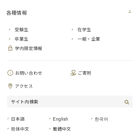
各種情報
2017年７月、芸術学研究科（博士前期課程）造形計画専攻
［金属造形］１年の但馬敦さんが、金属工芸公募展「いまか
らまめさら2017」で、最高賞となる「山中源兵衛賞」を受賞
受験生
在学生
しました。
卒業生
一般・企業
同賞は、昨年も本学芸術学研究科の大学院生が受賞してお
学内限定情報
り、２年連続で本学の学生が最高賞を受賞したことになりま
す。
また、本学卒業生の佐故龍平さんが「Prix Institut français
お問い合わせ
ご寄附
du Japon（アンスティチュ・フランセ日本賞）」を受賞しま
した。
アクセス
「いまからまめさら2017」の受賞情報はこちら
日本語
English
한국어
お問い合わせ先
简体中文
繁體中文
広島市立大学事務局