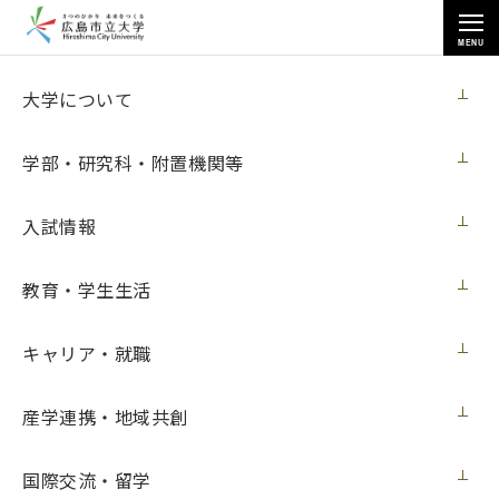
MENU
お知らせ
大学について
学部・研究科・附置機関等
入試情報
教育・学生生活
トップページ
>
お知らせ
>
[８月１日‐ 31日 開催] 基町の過去を振り返り、未来の展望を考えるための
「基町、昔の写真展III」
キャリア・就職
[８月１日‐ 31日 開催] 基町の過去を振り返
産学連携・地域共創
り、未来の展望を考えるための「基町、昔
の写真展III」
国際交流・留学