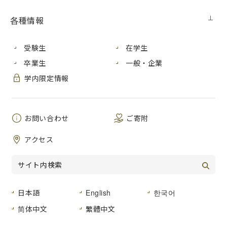
イベント
2017年8月1日（火）
各種情報
受験生
在学生
アートやデザインを活用して基町住宅地区の活性化
に取り組む「基町プロジェクト」は、平成
26
年度に開
卒業生
一般・企業
設した「
M98
」を拠点としてさまざまな活動を行って
学内限定情報
います。本写真展は、基町住宅地区住民等から新たに
提供された、昔の家族写真や学校行事などの記念写
真、地域のお祭りや何気ない日常風景の写真などを鑑
お問い合わせ
ご寄附
賞しながら、基町の過去を振り返り、未来の展望を考
えるきっかけとなるようにと
企画しました。平成
27
年
アクセス
度から毎年開催しており、これまでに基町住宅地区内
外の方から約
1,400
枚の写真を提供いただきました。
【写真展の概要】
日本語
English
한국어
１ 日 時
平成
29
年８
月１日（火）
– ８
月
31
日
简体中文
繁體中文
（木）
10:00 – 17:00
（
14
日、
15
日、
16
日は