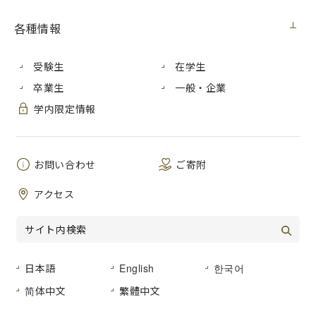
各種情報
国 際
情 報
芸 術
区 分
比率
比率
比率
人
人
人
受験生
在学生
（％）
（％）
（％）
卒業生
一般・企業
農業・林
0
0
0
0
0
0
学内限定情報
業
建設業
2
3
6
5
1
3
お問い合わせ
ご寄附
製造業
17
23
32
25
9
29
アクセス
電気・ガ
1
1
1
1
0
0
ス業
情報通信
7
9
63
50
5
16
業
日本語
English
한국어
運輸・郵
简体中文
繁體中文
3
4
0
0
0
0
便業