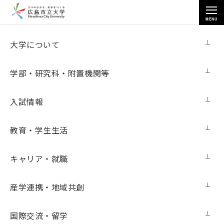
MENU
キャリア・就職
大学について
学部・研究科・附置機関等
入試情報
トップページ
>
キャリア・就職
>
就職支援
>
就職実績（業種・地域別）
教育・学生生活
キャリア・就職
就職実績（業種・地域別）
産学連携・地域共創
業種別
国際交流・留学
1）学部生の就職状況（2023年3月卒業 26期生）