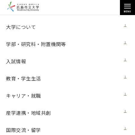
MENU
入試
大学について
学部・研究科・附置機関等
入試情報
トップページ
>
入試
>
芸術学研究科
>
学生募集要項
教育・学生生活
キャリア・就職
学生募集要項
産学連携・地域共創
■芸術学研究科
国際交流・留学
●志願者は次のリンクから学生募集要項及び各種様式を
ダウ