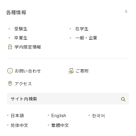
ンロードし，印刷して使用してください。
各種情報
すべての様式は，A4サイズで作成しています。印刷の際には
A4サイズの無地・白色紙
を使用し，
拡大・縮小をせず実際の
サイズで出力
してください。（
PDF閲覧ソフトの印刷設定
受験生
在学生
例
）
卒業生
一般・企業
様式等の印刷ができない場合は，広島市立大学アドミッショ
学内限定情報
ンセンターに請求してください。
お問い合わせ
ご寄附
●以下の学生募集は終了していますが，参考のために要項を掲
載しています。
アクセス
（出願書類はダウンロードできません。）
○2026年４月入学 芸術学研究科学生募集要項
【博士前期課程】
日本語
English
한국어
学生募集要項（PDF）
[734KB]
简体中文
繁體中文
【博士後期課程】