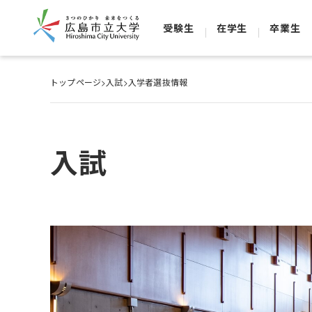
受験生
在学生
卒業生
トップページ
>
入試
>
入学者選抜情報
入試