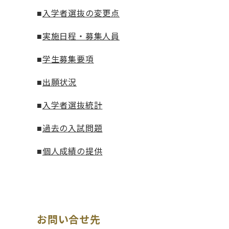
■
入学者選抜の変更点
■
実施日程・募集人員
■
学生募集要項
■
出願状況
■
入学者選抜統計
■
過去の入試問題
■
個人成績の提供
お問い合せ先