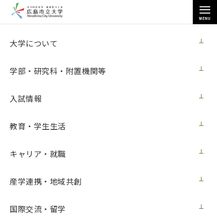
MENU
各種情報
大学について
学部・研究科・附置機関等
入試情報
トップページ
>
各種情報
>
教育情報等の公表
>
教育・学生生活
大学の教育研究上の目的及び各ポリシー
>
人材育成の目標及び各ポリシー
キャリア・就職
人材育成の目標及び各ポリシー
産学連携・地域共創
本学では、建学の基本理念である「科学と芸術を軸に世界平
国際交流・留学
和と地域に貢献する国際的な大学」に基づき、
「人材育成の