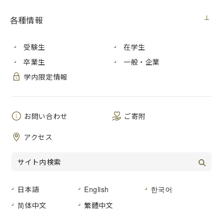
目標」
及び教育の３つのポリシー（
「学位授与の方針（ディ
プロマ・ポリシー）」、「教育課程編成・実施の方針（カリ
各種情報
キュラム・ポリシー）」
及び
「入学者受入れの方針（アドミ
ッション・ポリシー）」
）を定めています。本学では、大学
受験生
在学生
（学士課程）・大学院（大学院課程）全体の方針のもとに、
各学部・研究科の「人材育成の目標」及び教育の３つのポリ
卒業生
一般・企業
シーを定めています。
学内限定情報
人材育成の目標
本学がどのような人材を育てるかを示していま
す。
お問い合わせ
ご寄附
卒業・修了するときに、どのような人になってい
アクセス
てほしいかという本学の学生へのメッセージでも
あります。
学位授与の方針（ディプロマ・ポリシー）
人材育成の目標に基づき、どのような力を身につけた者に
日本語
English
한국어
学位を授与する（卒業・修了を認める）のかを示していま
す。
简体中文
繁體中文
本学の学生はこの方針により、卒業・修了するまでにどの