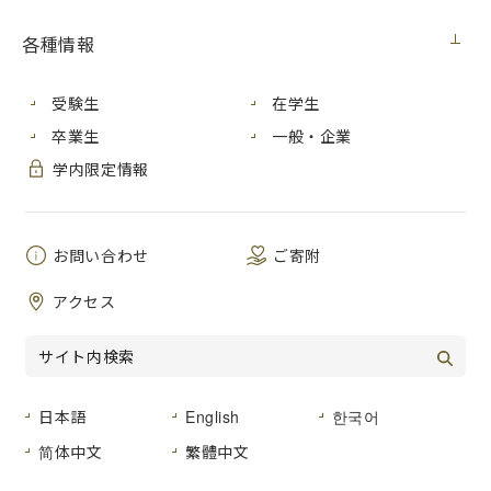
本年度はホームカミングデーの企画「いちトーク」に加え、
SUIKO氏による特別講演を行いました。
各種情報
当日は延べ約50名参加に参加いただき、同窓生たちは懐かし
い話に耳を傾けていました。
受験生
在学生
卒業生
一般・企業
当日のトークセッションの様子は
こちら
からご覧いただけま
す。
学内限定情報
※特別講演の様子は学内での配信に限定しております。あらか
じめご了承ください。
※開催概要等は
ホームカミングデー2022
に掲載しておりま
お問い合わせ
ご寄附
す。
アクセス
日本語
English
한국어
简体中文
繁體中文