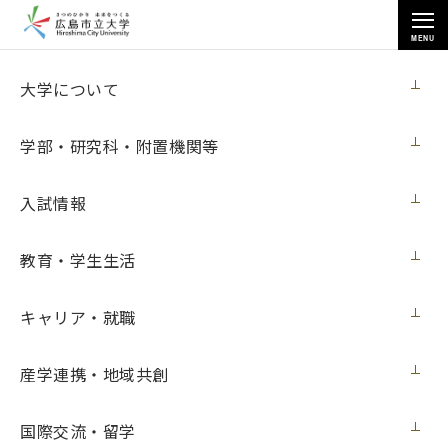
MENU
卒業生の方へ
大学について
学部・研究科・附置機関等
入試情報
トップページ
>
卒業生の方へ
>
ホームカミングデー2022を開催しました
教育・学生生活
キャリア・就職
ホームカミングデー2022を開催しました
産学連携・地域共創
10月29日 土曜日に本学講堂小ホールにてホームカミングデ
ー2022を開催しました。
国際交流・留学