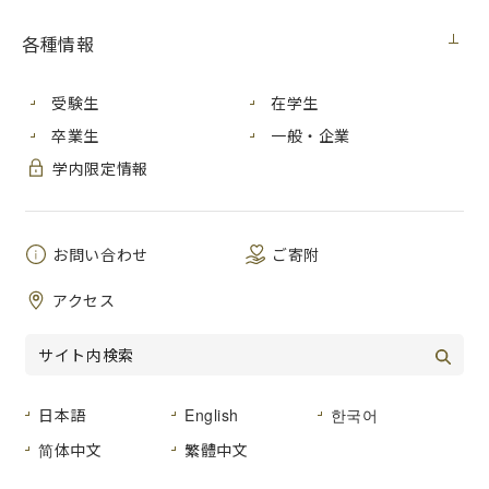
各種情報
受験生
在学生
卒業生
一般・企業
学内限定情報
お問い合わせ
ご寄附
基礎力を重視し、新たな美術の可能性を追
アクセス
求する
日本語
English
한국어
简体中文
繁體中文
教育研究内容