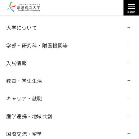
MENU
芸術学研究科
大学について
学部・研究科・附置機関等
入試情報
トップページ
>
学部・研究科・附置機関等
>
芸術学研究科
>
教育・学生生活
造形芸術専攻 油絵研究
キャリア・就職
博士前期課程
産学連携・地域共創
造形芸術専攻 油絵研究
国際交流・留学