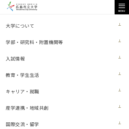
MENU
芸術学研究科
大学について
学部・研究科・附置機関等
入試情報
トップページ
>
学部・研究科・附置機関等
>
芸術学研究科
>
教育・学生生活
総合造形芸術専攻
キャリア・就職
博士後期課程
産学連携・地域共創
総合造形芸術専攻
国際交流・留学