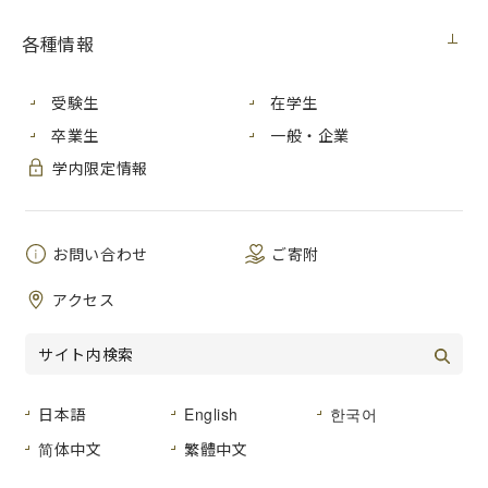
各種情報
受験生
在学生
卒業生
一般・企業
学内限定情報
お問い合わせ
ご寄附
芸術創造活動を自ら行う芸術家の養成と、
アクセス
地域文化振興のための人材養成という課題
に応え、高度な教育・研究を実践します。
日本語
English
한국어
简体中文
繁體中文