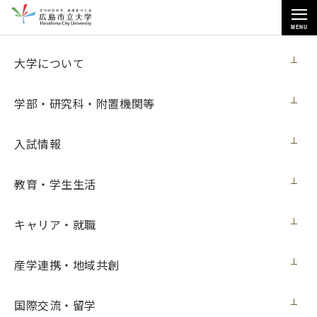
MENU
教育・学生生活
大学について
学部・研究科・附置機関等
入試情報
トップページ
>
教育・学生生活
>
クラブ・サークル情報
>
電子音楽部
教育・学生生活
キャリア・就職
電子音楽部
産学連携・地域共創
こんにちは、
電子音楽部です！
Music Art Clubと合同で活動しています。
Music Art
国際交流・留学