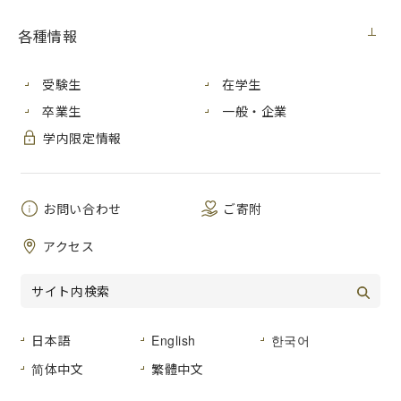
Clubのページは
こちら
ギター、ベース、ドラム、キーボードなど、たくさ
各種情報
んの楽器を使ってライブ演奏を行なっています！
月には新入生歓迎ライブ、
月には夏フェス、
4
8
10
受験生
在学生
月には大学祭でライブなど、楽しいイベントがあ
卒業生
一般・企業
ります。
学内限定情報
その他にも学年ごとにライブの企画をしたりと、
演奏の機会がたくさんあります。
お問い合わせ
ご寄附
初心者の方も大歓迎です！大学から楽器を始めた
人もたくさんいるので安心してください
アクセス
♪
先輩後輩の交流もとても多いので、楽しい大学生活
になると思います！
私たちと一緒にアツいライブをしてみませんか？
日本語
English
한국어
ぜひぜひお待ちしています
♪
简体中文
繁體中文
電音公式
MAC
SNS