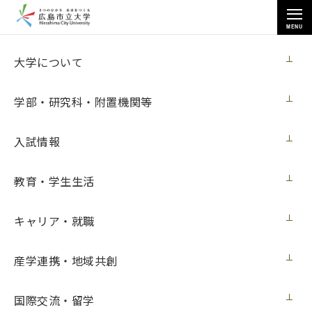
MENU
教育・学生生活
大学について
学部・研究科・附置機関等
入試情報
トップページ
>
教育・学生生活
>
クラブ・サークル情報
>
版画部
教育・学生生活
キャリア・就職
版画部
産学連携・地域共創
国際交流・留学