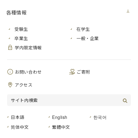
広島市立大学の学生が、10月19日 水曜日・20日 木曜日に広
島市で開催された第10回平和首長会議にボランティアとして
各種情報
参加しました！
会議は２日間開催され、初日は被爆体験講話、広島の子ども
受験生
在学生
たち 平和創作劇 Ｉ ＰＲＡＹ、会議、原爆死没者慰霊碑参
卒業生
一般・企業
拝・献花等２日目は、記念講演・パネルディスカッション、
会議などが行われました。
学内限定情報
学生ボランティアは、会議時の報道受付、レシーバー配付な
ど普段経験できないような国際会議の運営に携わり、事務局
お問い合わせ
ご寄附
からも当日の朝いきなりマニュアルを渡されたとは思えない
働きぶりや仕事への姿勢を大変ほめていただきました。
アクセス
学生の皆さま、お疲れさまでした！
日本語
English
한국어
简体中文
繁體中文