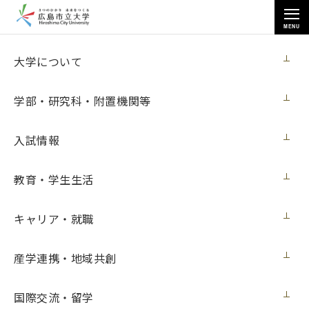
MENU
教育・学生生活
大学について
学部・研究科・附置機関等
入試情報
トップページ
>
教育・学生生活
>
課外活動
>
教育・学生生活
第10回平和首長会議にボランティア参加しました
キャリア・就職
第10回平和首長会議にボランティア参加し
産学連携・地域共創
ました
国際交流・留学