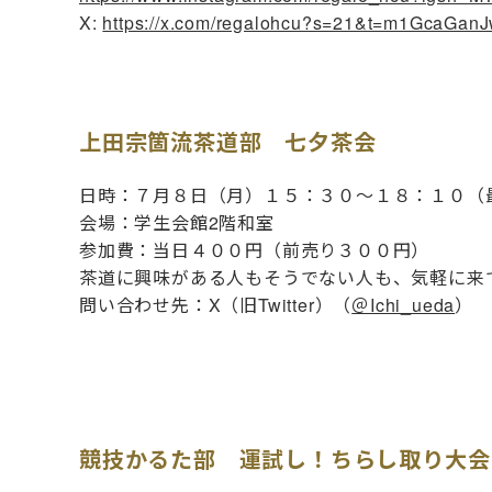
X:
https://x.com/regalohcu?s=21&t=m1GcaGa
上田宗箇流茶道部 七夕茶会
日時：７月８日（月）１５：３０〜１８：１０（
会場：学生会館2階和室
参加費：当日４００円（前売り３００円）
茶道に興味がある人もそうでない人も、気軽に来
問い合わせ先：X（旧Twitter）（
＠Ichi_ueda
）
競技かるた部 運試し！ちらし取り大会