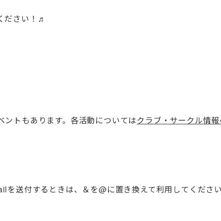
ください！♬
ベントもあります。各活動については
クラブ・サークル情報
c.jp （※E-mailを送付するときは、＆を@に置き換えて利用してくだ