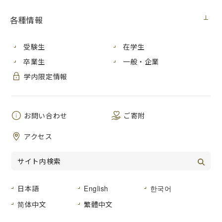
「以下の各施設名をクリックすると、詳細情報へ移動しま
各種情報
す。」
●本部棟
受験生
在学生
●講義棟・国際学部棟
卒業生
一般・企業
●情報処理センター・情報科学部棟
学内限定情報
●情報科学部棟別館
●芸術資料館・芸術学部棟・第1工房棟
お問い合わせ
ご寄附
●第2・第3・第4工房棟
アクセス
●図書館・語学センター棟
●講堂
●学生会館
●体育館・クラブハウス
日本語
English
한국어
简体中文
繁體中文
[
Adobe Acrobat Reader ダウンロード
]