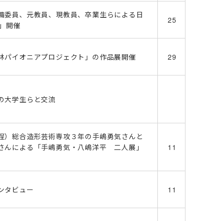
備委員、元教員、現教員、卒業生らによる日
25
」開催
林パイオニアプロジェクト」の作品展開催
29
の大学生らと交流
程）総合造形芸術専攻３年の手嶋勇気さんと
さんによる「手嶋勇気・八嶋洋平 二人展」
11
ンタビュー
11