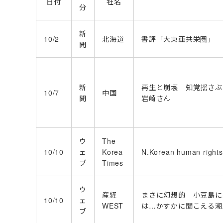
日付
社名
分
新
10/2
北海道
書評「大東亜共栄圏」
聞
新
再生と崩壊 知覚揺さぶ
10/7
中国
聞
岩崎さん
ウ
The
10/10
ェ
Korea
N.Korean human rights
ブ
Times
ウ
産経
まさに幻想的 小豆島に
10/10
ェ
WEST
は…かすかに聞こえる潮
ブ