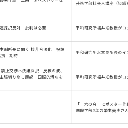
優秀作展 三隅 タペストリーな
芸術学部社会人講座（染織
連採択反対 批判は必至
平和研究所福井准教授がコ
本副所長に聞く 核非合法化 被爆
平和研究所水本副所長のイ
連携 期待
年 禁止交渉へ決議採択 反核の波、
主張切り崩し躍起 国際的汚名を
平和研究所福井准教授がコ
「十六の会」にポスター作
国際学部2年の繁本美歩さ