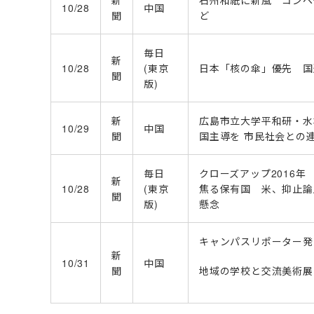
新
石州和紙に新風 コンペ
10/28
中国
聞
ど
毎日
新
10/28
(東京
日本「核の傘」優先 国
聞
版)
新
広島市立大学平和研・水
10/29
中国
聞
国主導を 市民社会との
毎日
クローズアップ2016
新
10/28
(東京
焦る保有国 米、抑止論
聞
版)
懸念
キャンパスリポーター発
新
10/31
中国
聞
地域の学校と交流美術展