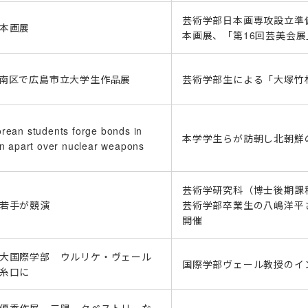
芸術学部日本画専攻設立準
本画展
本画展、「第16回芸美会展
南区で広島市立大学生作品展
芸術学部生による「大塚竹
rean students forge bonds in
本学学生らが訪朝し北朝鮮
in apart over nuclear weapons
芸術学研究科（博士後期課
若手が競演
芸術学部卒業生の八嶋洋平
開催
大国際学部 ウルリケ・ヴェール
国際学部ヴェール教授のイ
糸口に