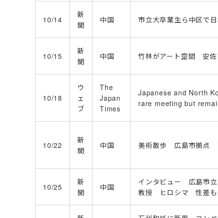
新
10/14
中国
市立大卒業生ら中区で日
聞
新
10/15
中国
竹林がアート空間 安佐
聞
ウ
The
Japanese and North Ko
10/18
ェ
Japan
rare meeting but rema
ブ
Times
新
10/22
中国
美術散歩 広島市拠点 
聞
新
インタビュー 広島市立
10/25
中国
聞
教授 ヒロシマ 性差も