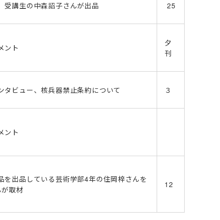
）受講生の中森詔子さんが出品
25
夕
メント
刊
ンタビュー、核兵器禁止条約について
３
メント
品を出品している芸術学部4年の住岡梓さんを
12
んが取材