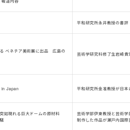
報道内容
平和研究所永井教授の書評
る ベネチア美術展に出品 広島の
芸術学研究科修了生岩崎貴
 in Japan
平和研究所金准教授が日本
突如現れる巨大ドームの原材料
芸術学部伊東教授と芸術学
騒
制作した作品が瀬戸内国際