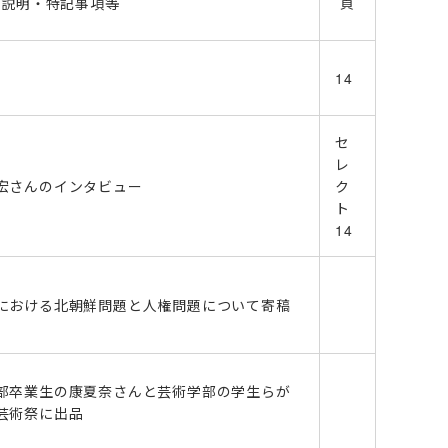
説明・特記事項等
頁
14
セ
レ
宏さんのインタビュー
ク
ト
14
における北朝鮮問題と人権問題について寄稿
部卒業生の康夏奈さんと芸術学部の学生らが
芸術祭に出品