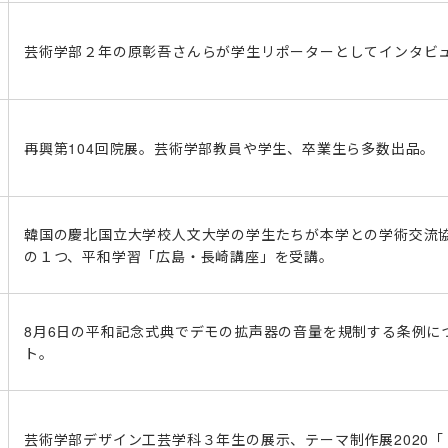
芸術学部２年の原彰吾さんらが学生リポーターとしてインタビ
再興第104回院展。芸術学部教員や学生、卒業生ら多数出品。
韓国の慶北国立大学校人文大学の学生たちが本学との学術交流
の１つ、平和学習「広島・長崎講座」を受講。
8月6日の平和記念式典でデモの拡声器の音量を規制する条例に
ト。
芸術学部デザイン工芸学科３年生の展示、テーマ制作展2020