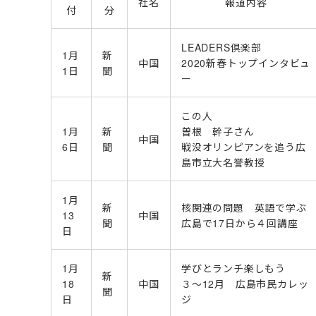
社名
報道内容
付
分
LEADERS倶楽部
1月
新
中国
2020新春トップインタビュ
1日
聞
ー
この人
1月
新
曽根 幹子さん
中国
6日
聞
戦没オリンピアンを追う広
島市立大名誉教授
1月
新
核関連の問題 英語で学ぶ
13
中国
聞
広島で17日から４回講座
日
1月
学びとランチ楽しもう
新
18
中国
３〜12月 広島市民カレッ
聞
日
ジ