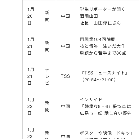
1月
学生リポーターが聞く
新
20
中国
酒商山田
聞
日
社長 山田淳仁さん
1月
再興第104回院展
新
21
中国
技と情熱 注いだ大作
聞
日
重鎮から若手まで86点
1月
テ
『TSSニュースナイト』
21
レ
TSS
（20:54～21:00）
日
ビ
1月
インサイド
新
22
中国
「静粛な8・6」妥協点は
聞
日
広島市一転 話し合い優先
1月
新
ポスターや映像「ドキッ」
23
中国