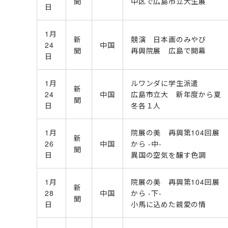
聞
中区で広島市立大生展
日
1月
新
競演 日本画のみやび
24
中国
聞
再興院展 広島で開幕
日
1月
ルワンダに学生派遣
新
24
中国
広島市立大 新年度から夏
聞
日
冬各１人
1月
院展の美 再興第104回展
新
26
中国
から -中-
聞
日
異国の空気を醸す色調
1月
院展の美 再興第104回展
新
28
中国
から -下-
聞
日
小馬に込めた親愛の情