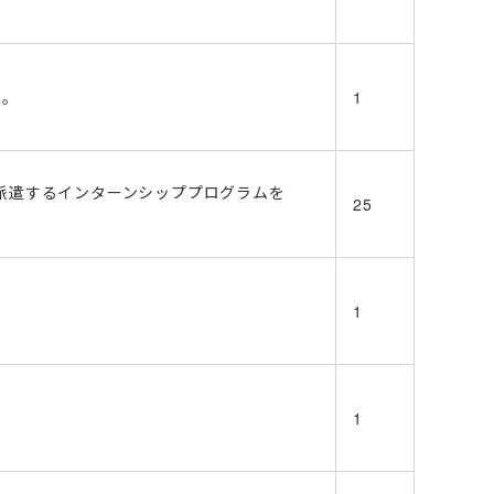
品。
1
派遣するインターンシッププログラムを
25
1
1