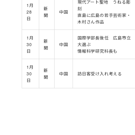
現代アート聖地 うねる彫
1月
新
刻
28
中国
聞
直島に広島の若手芸術家・
日
木村さん作品
1月
国際学部長後任 広島市立
新
30
中国
大選ぶ
聞
日
情報科学研究科長も
1月
新
30
中国
訪日客受け入れ考える
聞
日