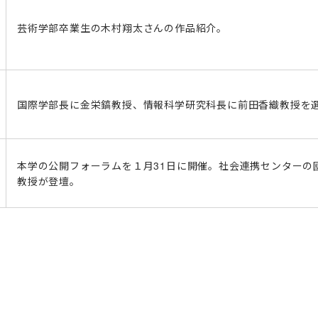
芸術学部卒業生の木村翔太さんの作品紹介。
国際学部長に金栄鎬教授、情報科学研究科長に前田香織教授を
本学の公開フォーラムを１月31日に開催。社会連携センターの
教授が登壇。