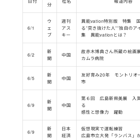
日付
社名
報道内容
分
ウ
週刊
異能vation特別版 特集
6/1
ェ
アス
る”突き抜けた人””独自のア
ブ
キー
集 異能vationとは？
新
故赤木博典さん所蔵の絵画
6/2
中国
聞
カムラ病院
新
友好育み20年 モントリオ
6/5
中国
聞
市
第６回 広島新県美展 入
新
6/9
中国
る
聞
感性と想像力 躍動
新
日本
仮想現実で運転練習
6/9
聞
経済
広島市立大発「ランバス」