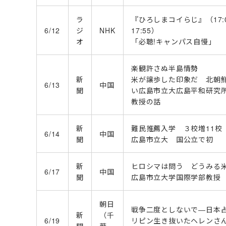
ラ
『ひろしまコイらじ』（17:0
6/12
ジ
NHK
17:55）
オ
「必聴!キャンパス自慢」
楽観許さぬ半島情勢
新
米が譲歩した印象だ 北朝
6/13
中国
聞
い広島市立大広島平和研究
教授の話
新
難民推薦入学 ３校増11校
6/14
中国
聞
広島市立大 国公立で初
新
ヒロシマは問う どうみる
6/17
中国
聞
広島市立大学国際学部教授
朝日
戦争二度としないで―日本
新
（千
6/19
リピン生き抜いたヘレンさ