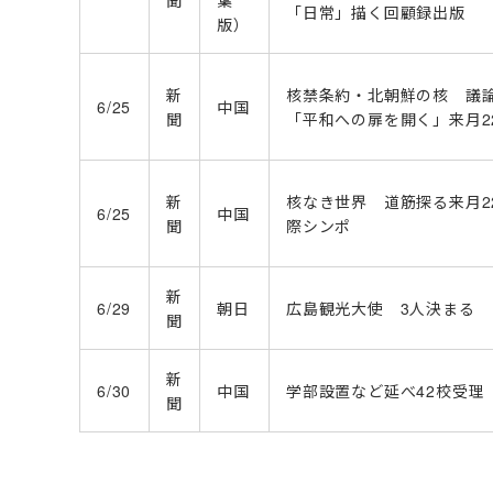
聞
葉
「日常」描く回顧録出版
版）
新
核禁条約・北朝鮮の核 議
6/25
中国
聞
「平和への扉を開く」来月2
新
核なき世界 道筋探る来月2
6/25
中国
聞
際シンポ
新
6/29
朝日
広島観光大使 3人決まる
聞
新
6/30
中国
学部設置など延べ42校受理
聞