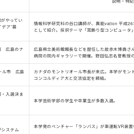
説明・特
 国がやってい
情報科学研究科の谷口講師が、異能vation 平成
イデア”募
として紹介。採択テーマ「耳飾り型コンピュータ
展 広島のナ
広島県立美術館館長などを歴任した故赤木博典さ
病院の院内ギャラリーで開催。野田弘志名誉教授
ール市 広島
カナダのモントリオール市長が来広。本学がモン
コンコルディア大と交流協定を締結。
賞・入選決ま
本学芸術学部の学生や卒業生が多数入選。
本学発のベンチャー「ランバス」が車運転VR装置
がシステム