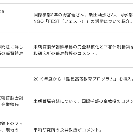
5 –
国際学部2年の野宮健さん、桒田莉沙さん、同学
NGO「FEST（フェスト）」の活動について紹介
鮮問題に詳し
米朝首脳が朝鮮半島の完全非核化と平和体制構築
所の孫賢鎮准
和研究所の孫准教授のコメント。
2019年度から「難民高等教育プログラム」を導入
米朝首脳会談
米朝首脳会談について、国際学部の金教授のコメ
 金栄鎬氏
占領下のフィ
ん、現地の
平和研究所の永井教授がコメント。