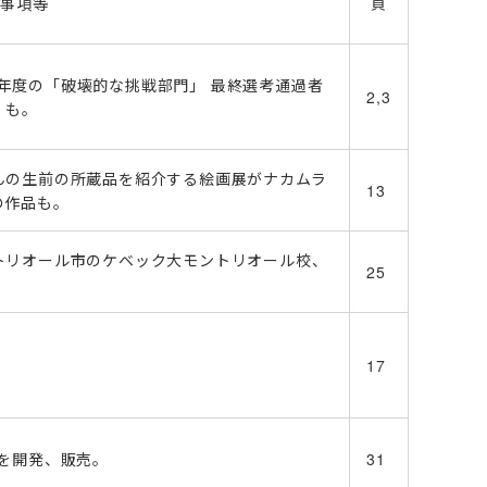
記事項等
頁
26年度の「破壊的な挑戦部門」 最終選考通過者
2,3
」も。
んの生前の所蔵品を紹介する絵画展がナカムラ
13
の作品も。
トリオール市のケベック大モントリオール校、
25
17
を開発、販売。
31