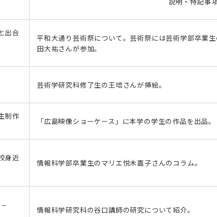
説明・特記事
と出合
平和大通り芸術祭について。芸術祭には芸術学部卒業生
田大祐さんが参加。
芸術学研究科修了生の王培さんが挿絵。
主制作
「広島映像ショーケース」に本学の学生の作品を出品。
校身近
情報科学部卒業生のマリエ悦木嘉子さんのコラム。
 –
情報科学研究科の谷口講師の研究について紹介。