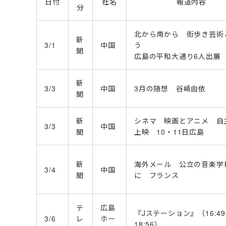
日付
社名
報道内容
分
北から南から 街歩き芸術
新
3/1
中国
う
聞
広島の平和大通り6人出展
新
3/3
中国
3月の随想 谷崎由依
聞
新
シネマ 映画とアニメ 自
3/3
中国
聞
上映 10・11日広島
新
海外メール 公立の音楽学
3/4
中国
聞
に フランス
テ
広島
『Jステーション』（16:49
3/6
レ
ホー
18:56）