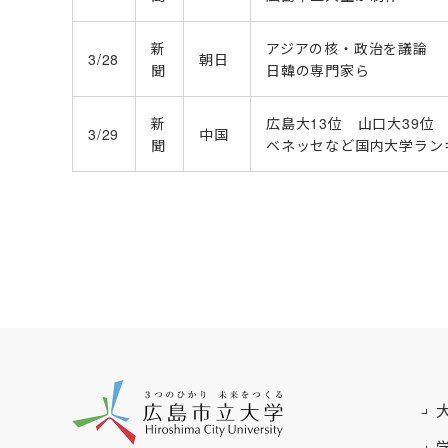
新
アジアの核・政治を議論
3/28
朝日
聞
日韓の専門家ら
新
広島大13位 山口大39位
3/29
中国
聞
ベネッセなど国内大学ラン