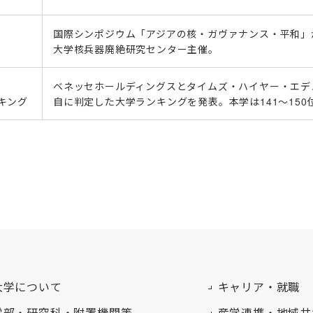
国際シンポジウム「アジアの核・ガヴァナンス・平和」が
大学核兵器廃絶研究センター主催。
ベネッセホールディングスとタイムズ・ハイヤー・エデ
キング
自に判定した大学ランキングを発表。本学は141〜150
大学について
キャリア・就職
学部・研究科・附置機関等
産学連携・地域共