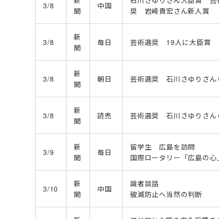
新
石川さゆりさん大臣賞 芸
3/8
中国
聞
奨 岩崎貴宏さん新人賞
新
3/8
毎日
芸術選奨 19人に大臣賞
聞
新
3/8
朝日
芸術選奨 石川さゆりさん
聞
新
3/8
読売
芸術選奨 石川さゆりさん
聞
新
留学生 広島を訪問
3/9
毎日
聞
国際ロータリー「広島の心
新
識者談話
3/10
中国
聞
破滅防止へ当然の判断