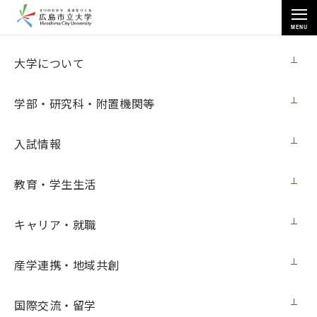
MENU
大学について
大学について
学部・研究科・附置機関等
入試情報
トップページ
>
大学について
>
教育活動
>
国際学生寮
>
教育・学生生活
［寮生レポート］国際学生寮「さくら」イベント（2023年度）
>
【寮生レポート】国際学生寮「さくら」２月イベント
キャリア・就職
産学連携・地域共創
【寮生レポート】国際学生寮「さくら」２
月イベント
国際交流・留学