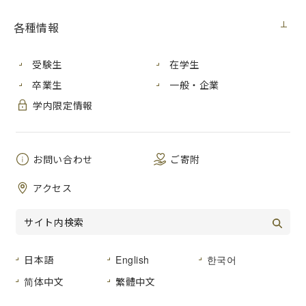
各種情報
受験生
在学生
卒業生
一般・企業
入寮おめでとう！
学内限定情報
2025年度最初のさくらイベントWelcome event
を開催しま
した。
お問い合わせ
ご寄附
アクセス
一人ひとりの自己紹介をした後で、アイスブレイクになるビ
ンゴやジェスチャーゲームを行いました！
日本語
English
한국어
緊張もほぐれ、お菓子やドリンクを楽しみながら国籍性別関
简体中文
繁體中文
係なく和気あいあいとおしゃべりしました！