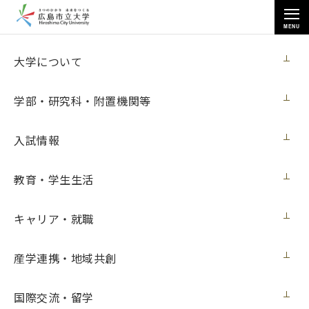
MENU
大学について
大学について
学部・研究科・附置機関等
入試情報
トップページ
>
大学について
>
国際学生寮「さくら」４月イベント
教育・学生生活
キャリア・就職
国際学生寮「さくら」４月イベント
産学連携・地域共創
4月
～SAKURA
国際交流・留学
~Spring
Welcome Party 2025～