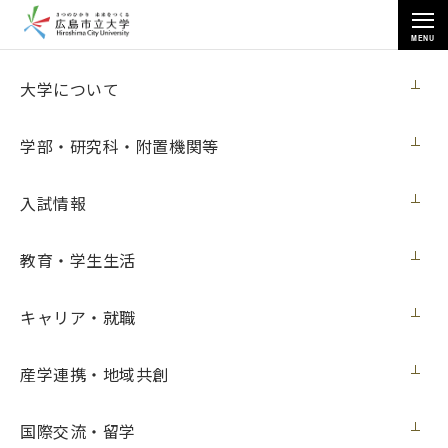
MENU
大学について
大学について
学部・研究科・附置機関等
入試情報
トップページ
>
大学について
>
理事長候補者の選考
>
理事長候補者の決定
教育・学生生活
キャリア・就職
理事長候補者の決定
産学連携・地域共創
現理事長が令和７年（2025年）３月31日をもって任期満了と
なるため、公立大学法人広島市立大学理事長選考会議で選考
国際交流・留学
を行いました。その結果、前田香織特任教授（最高デジタル