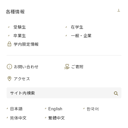
責任者）・理事長補佐を次期理事長候補者とすることを決定
し、理事長から広島市長へ次期理事長の任命を申し出まし
各種情報
た。
受験生
在学生
公立大学法人広島市立大学理事長候補者の決定について
卒業生
一般・企業
学内限定情報
教職員のみなさまへのメッセージ
（学内限定）
お問い合わせ
ご寄附
お問い合わせ先
アクセス
広島市立大学事務局企画室企画グループ
電話：082-830-1666
FAX：082-830-1656
E-mail：kikaku＆m.hiroshima-cu.ac.jp
（※E-mailを送付されるときは、＆を@に置き換えて利用して
日本語
English
한국어
ください。）
简体中文
繁體中文