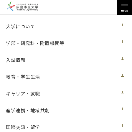
MENU
国際交流・留学
大学について
学部・研究科・附置機関等
入試情報
トップページ
>
国際交流・留学
>
海外留学
>
短期語学留学プログラム
>
教育・学生生活
短期語学研修体験記（ロシア・モスクワ国立大学）
キャリア・就職
短期語学研修体験記（ロシア・モスクワ国
産学連携・地域共創
立大学）
国際交流・留学