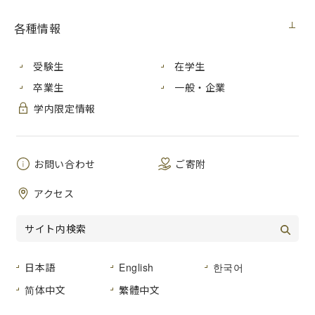
2017年度 モスクワ
各種情報
国立大学短期語学研修
受験生
在学生
私は
8
月
6
日から
28
日までの
卒業生
一般・企業
3
週間、短期語学研修制度を
利用してロシアの首都モス
学内限定情報
クワへ行っていました。研修先はモスクワ国立大学付属のロ
シア語文化研究センターという語学学校でした。私は
1
年生
の夏にも、広島市立大学の短期語学研修制度を利用して同じ
お問い合わせ
ご寄附
研修先へ行っていたのですが、ロシア語履修者
10
名で行った
1
年生の時とは違い、私一人での渡航だったので渡航前はと
アクセス
ても不安を抱えていました。
モスクワ国立大学の語学学校の授業クラスはロシア人の先生
1
人に対して生徒
8
人で受ける少人数制クラスで、私のクラス
はフランス、トルコ、中国、韓国など様々な国の学生が一緒
日本語
English
한국어
に勉強をしていました。授業は日常生活、時事ニュース等を
テーマにしたディスカッションを中心に行われました。もち
简体中文
繁體中文
ろん、私は渡航前、ディスカッションができるレベルの語学
力は持っていなかったのでディスカッションについていくの