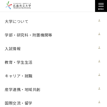
MENU
国際交流・留学
大学について
学部・研究科・附置機関等
入試情報
トップページ
>
国際交流・留学
>
海外留学
>
短期語学留学プログラム
>
教育・学生生活
短期語学研修体験記（ハワイ大学マノア校）
キャリア・就職
短期語学研修体験記（ハワイ大学マノア
産学連携・地域共創
校）
国際交流・留学