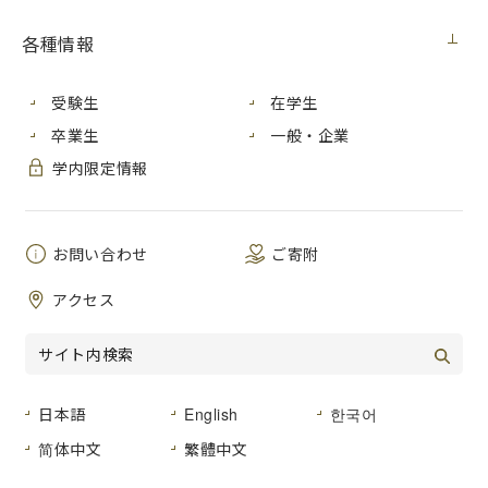
2017年度
各種情報
ハワイ大学マノア校短
期語学研修
受験生
在学生
私は今回、夏季休暇を利用
卒業生
一般・企業
してハワイでの語学研修に
学内限定情報
参加させていただきまし
た。研修内容はハワイ大学
での授業やホームステイ、アリゾナ記念館やビショップミュ
ージアムへの訪問など、多岐にわたるものでした。
お問い合わせ
ご寄附
ハワイ大学では、実践的な英語のオーラル運用に特化した
アクセス
Special English Program
を受講しました。英語のみの授業は
あまり経験がなかったため少し緊張していましたが、担任の
先生が決められており、常にフレンドリーに接してくださっ
たので楽しく学ぶことができました。大学では教室での授業
だけでなく、フラを踊ったり、学生にインタビューをする機
日本語
English
한국어
会もあり、多くのことに触れることができました。
简体中文
繁體中文
ホームステイでは、現地の方の食文化や生活に触れることが
できました。授業で使うような形式ばった英語ではなく、日