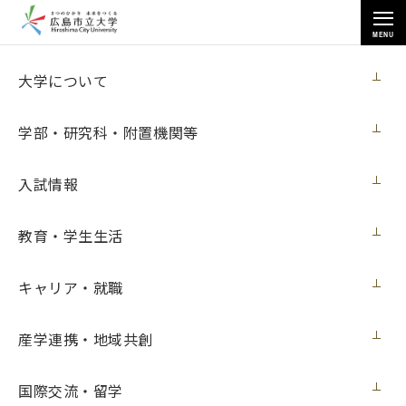
MENU
教育・学生生活
大学について
学部・研究科・附置機関等
入試情報
トップページ
>
教育・学生生活
>
教育・学生生活
性の多様性に関する基本方針と基本理念および対応ガイドライン
キャリア・就職
性の多様性に関する基本方針と基本理念お
産学連携・地域共創
よび対応ガイドライン
国際交流・留学