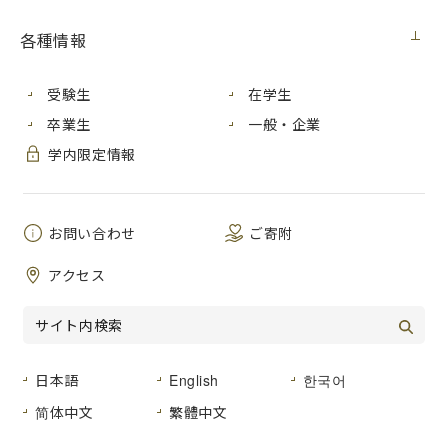
本学は、学生・教職員の性の多様性に
関する理解を増進し、SOGIESC（性的
各種情報
指向・性自認・性表現・身体の性的
特徴）を理由とする困難や苦痛、偏見
や差別のない、すべての構成員が安心し
受験生
在学生
て活動できる大学を目指し、2025
卒業生
一般・企業
年３月に「広島市立大学性の多様性に関する基本理念と基本
方針及び対応ガイドライン」を策定しました。
学内限定情報
・
広島市立大学性の多様性に関する基本理念と基本
方針及び対応ガイドライン（PDF）
お問い合わせ
ご寄附
相談窓口
性的指向・性自認等に関する手続きや困りごとに関
アクセス
する相談窓口では、本学の学生・教職員を対象とし
て、守秘
義務のある担当者が相談を受け、その上でできる限
りの対応をします。まずはガイドラインに記載してい
日本語
English
한국어
る相談
简体中文
繁體中文
窓口にご相談ください。