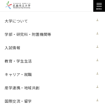
MENU
各種情報
大学について
学部・研究科・附置機関等
入試情報
トップページ
>
各種情報
>
入札情報
>
教育・学生生活
研究用情報処理機器（2019バイオ情報学その１研究室）賃貸借
キャリア・就職
研究用情報処理機器（2019バイオ情報学そ
産学連携・地域共創
の１研究室）賃貸借
国際交流・留学