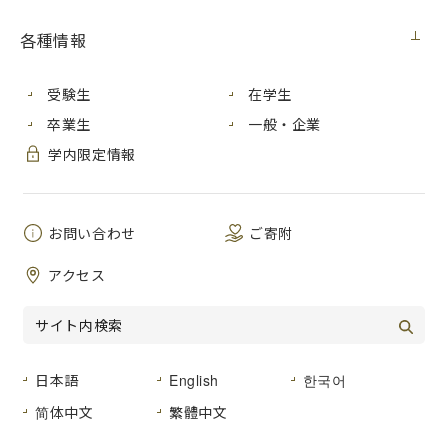
【入札情報】
各種情報
契約担当室
広島市立大学事務局総務
件 名
モータコンプレッサ購入
受験生
在学生
卒業生
一般・企業
品名及び数量
モータコンプレッサ 一
学内限定情報
規格等
仕様書のとおり
納入期限
２０２０年１０月３０日
お問い合わせ
ご寄附
広島市立大学 広島市安
納入場所
第２工房棟１階コンプレ
アクセス
入札方法
入札後資格確認型一般競
入札区分
紙入札
日本語
English
한국어
入札予定日
２０２０年７月３１日（
简体中文
繁體中文