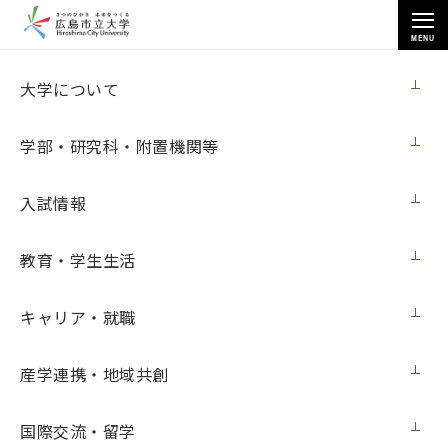
MENU
各種情報
大学について
学部・研究科・附置機関等
入試情報
トップページ
>
各種情報
>
広報関連
教育・学生生活
キャリア・就職
広報関連
産学連携・地域共創
■広報戦略
国際交流・留学