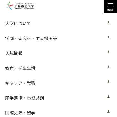
MENU
在学生の方へ
大学について
学部・研究科・附置機関等
入試情報
トップページ
>
在学生の方へ
>
履修について
>
教育・学生生活
2023年度 後期 履修登録関係資料
キャリア・就職
2023年度 後期 履修登録関係資料
産学連携・地域共創
国際交流・留学
＊履修登録期間等について