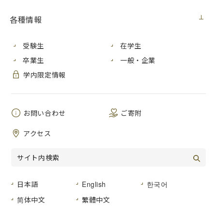
各種情報
9月25日（月）～10月16日（
履修登録期間
※授業開始日までの事前登録
※教員免許取得を目指している
受験生
在学生
卒業生
一般・企業
前期授業開始日
10月2日（月）
学内限定情報
紙書籍
10 月2 日（月）～10月6日（金
10月16日（月） 10：00～13
お問い合わせ
※土・日は販売を行いません
ご寄附
教科書販売
販売場所：学生会館２階 集
アクセス
電子教科書
10/2(月)～10/16(月)23：55
販売場所：
販売サイトはこち
日本語
English
한국어
履修登録を行うことで、
登録した翌日からオンライン授業の
情報（ミーティング情報等）をe-ラーニングシステム
简体中文
繁體中文
「WebClass」から確認できるようになります。
授業開始日