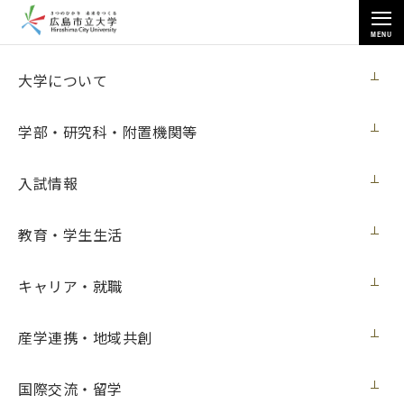
MENU
産学連携・地域共創
大学について
学部・研究科・附置機関等
入試情報
トップページ
>
産学連携・地域共創
>
2020年度実施講座
教育・学生生活
キャリア・就職
2020年度実施講座
産学連携・地域共創
公開講座 2020年度実施分
国際交流・留学
（３月31日更新）