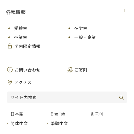
広島市立大学では、さまざまな公開講座を開催しています。
各種情報
詳細については、それぞれの講座名をクリックし、ご確認く
ださい。
受験生
在学生
講座名
対象
状況
卒業生
一般・企業
国際ビジネス
学内限定情報
の現実と地平
申込受付
－寄付行動·原
どなたでも
終了
価計算·公会
お問い合わせ
ご寄附
計
–
アクセス
「ヒロシマか
ら難民問題に
向き合う」
UNHCR WILL
申込受付
２Live Cinema
どなたでも
日本語
English
한국어
終了
パートナーズ
简体中文
繁體中文
上映会
「女を修理す