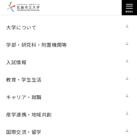
MENU
国際交流・留学
大学について
学部・研究科・附置機関等
入試情報
トップページ
>
国際交流・留学
>
派遣学生
>
教育・学生生活
派遣留学の体験記 （フランス・レンヌ第２大学）
キャリア・就職
派遣留学の体験記 （フランス・レンヌ第
産学連携・地域共創
２大学）
国際交流・留学