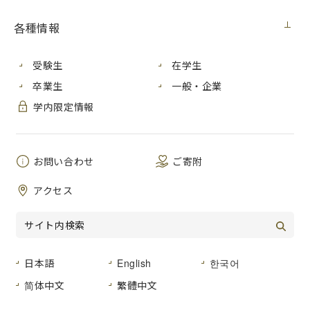
国際学部 国際学科 ４年
[2023年１月 ‐2023年５月]
各種情報
● 留学先大学の特徴とアピールポイント
私が留学したレンヌは、パリからTGV（フランスの高速鉄
受験生
在学生
道）で１時間30分ほどの町で、ブルターニュ地方の中心都市
卒業生
一般・企業
です。レンヌ旧市街地では16世紀の建築やレンヌ大聖堂のよ
うな歴史的建築物のような美しい街並みを見ることができま
学内限定情報
す。周辺の観光地へのアクセスも良く、モンサンミシェルや
ナントなど、週末に友達と訪れることができます。私が通っ
ていたCIREFEはレンヌ第二大学内にある語学学校で、フラ
お問い合わせ
ご寄附
ンス語を学びにヨーロッパ、アジア、アメリカ、中東など世
界中から学生が集まっていました。
アクセス
レンヌ第二大学は学生運動が盛んで、2023年２月から年金
受給年齢の引き上げ（62才から64才へ）への抗議デモが始ま
ると、頻繁に大学が閉鎖されていました。学生が椅子や机を
運び出して、講義棟の扉を封鎖したり、授業が突然無くなっ
たりするのでとても驚くと同時に、日本と違って若者が自分
日本語
English
한국어
達の力で政治を動かそうとする意思がフランスの学生にある
简体中文
繁體中文
と感心しました。しかし、デモがあると度々授業が休みにな
ること、校舎に落書きをしたり窓ガラスを割るなど過激な行