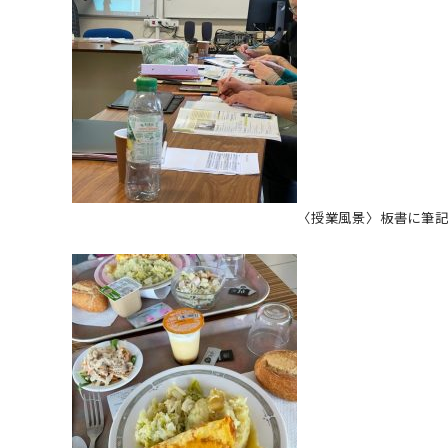
〈授業風景〉板書に筆