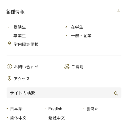
国際学部卒業生の畑中 直人さんが在ブルキナファソ日本国
大使館で働いています。
各種情報
この度、現地での業務内容や生活状況に関する情報が届きま
したので、ご紹介します。
受験生
在学生
【現在までの経歴】
卒業生
一般・企業
2019年３月本学卒業後、ジャッソ海外留学支援制度・大学院
学位取得型を獲得し、2019年９月～2021年12月までフラン
学内限定情報
スのボルドーモンテーニュ大学修士課程に留学、修了。2022
年７月から草の根・人間の安全保障無償資金協力外部委嘱員
として在ブルキナファソ日本国大使館で業務を実施。
お問い合わせ
ご寄附
【業務内容】
アクセス
日本のODAの一環として大使館が実施している草の根レベル
の開発協力に携わっています。案件には教育、衛生、保健医
療、農業など多様な分野があり、被支援者であるNGOや地域
市民団体が提出する案件の申請受付、申請団体との協議、事
前調査を行うことで、新規案件形成の調整役をしています。
日本語
English
한국어
また進行中、終了後案件のフォローアップを現地視察や関係
简体中文
繁體中文
者からの聞き取りを通じて実施し、それをもとに報告書を作
成しています。これらの業務は仏語及び日本語で行っていま