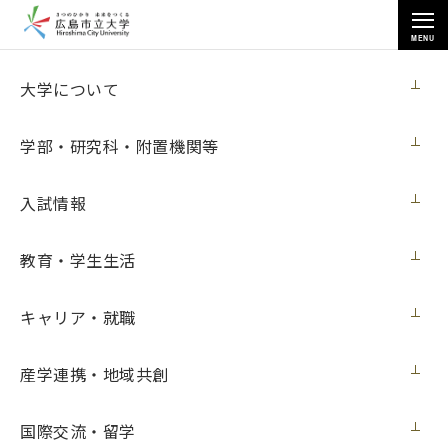
MENU
国際交流・留学
大学について
学部・研究科・附置機関等
入試情報
トップページ
>
国際交流・留学
>
派遣学生
>
教育・学生生活
本学卒業生が在ブルキナファソ日本国大使館で働いています
キャリア・就職
本学卒業生が在ブルキナファソ日本国大使
産学連携・地域共創
館で働いています
国際交流・留学