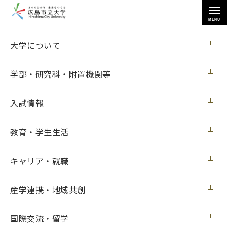
MENU
国際交流・留学
大学について
学部・研究科・附置機関等
入試情報
トップページ
>
国際交流・留学
>
派遣学生
>
教育・学生生活
派遣留学の体験記 （ドイツ・ハノーバー専科大学）
キャリア・就職
派遣留学の体験記 （ドイツ・ハノーバー
産学連携・地域共創
専科大学）
国際交流・留学