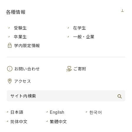
情報科学研究科 博士前期課程 １年
[2021年９月 ‐2022年２月]
各種情報
● 留学先大学の特徴とアピールポイント
第Ⅰ、第Ⅱ、第Ⅳ学部のあるメインキャンパスはあまり広
受験生
在学生
くはないものの、自習スペースも充実しており過ごしやすい
卒業生
一般・企業
環境である。授業期間は少し短いが、その分一か月のテスト
期間が設けられている。留学生へのフォローもしっかりして
学内限定情報
おり、学生チューターや大学職員にいつでも助けを求めるこ
とができる。普段の生活範囲はゼメスターチケットさえあれ
ば移動できるので交通費を気にしなくて良い。
お問い合わせ
ご寄附
アクセス
日本語
English
한국어
简体中文
繁體中文