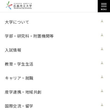
MENU
国際交流・留学
大学について
学部・研究科・附置機関等
入試情報
トップページ
>
国際交流・留学
>
お知らせ
>
教育・学生生活
新型コロナウイルス感染症対策について COVID-19 Preventive
Measures（12月16日更新）
キャリア・就職
産学連携・地域共創
新型コロナウイルス感染症対策について
COVID-19 Preventive Measures（12月16
国際交流・留学
日更新）