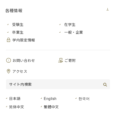
各種情報
留学生のみなさまへ
Dear International Students,
受験生
在学生
広島県より、新型コロナウイルス感染症対策について再度お
卒業生
一般・企業
願いがありました。
学内限定情報
下記の文書を必ず読んでください。
●
広島県からのお願い文書（12月11日付）
お問い合わせ
ご寄附
Hiroshima Prefecture has sent us another request
アクセス
regarding preventive measures of COVID-19.
Please be sure to read the documents from the ULRs
below.
日本語
English
한국어
〈関連サイト
Related website
〉
简体中文
繁體中文
広島在住外国人生活情報サイト“
Live in Hiroshima
”