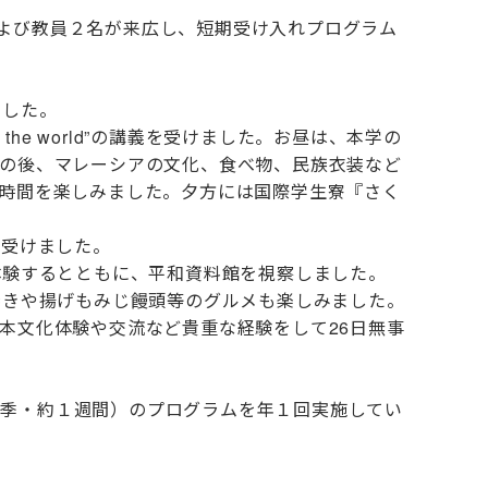
名および教員２名が来広し、短期受け入れプログラム
ました。
ound the world”の講義を受けました。お昼は、本学の
の後、マレーシアの文化、食べ物、民族衣装など
時間を楽しみました。夕方には国際学生寮『さく
明を受けました。
体験するとともに、平和資料館を視察しました。
焼きや揚げもみじ饅頭等のグルメも楽しみました。
本文化体験や交流など貴重な経験をして26日無事
（夏季・約１週間）のプログラムを年１回実施してい