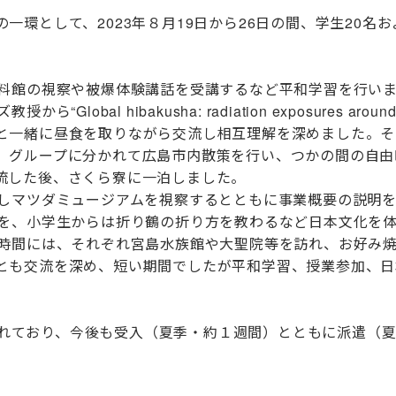
一環として、2023年８月19日から26日の間、学生20
資料館の視察や被爆体験講話を受講するなど平和学習を行い
obal hibakusha: radiation exposures ar
と一緒に昼食を取りながら交流し相互理解を深めました。そ
、グループに分かれて広島市内散策を行い、つかの間の自由
流した後、さくら寮に一泊しました。
問しマツダミュージアムを視察するとともに事業概要の説
道を、小学生からは折り鶴の折り方を教わるなど日本文化を
由時間には、それぞれ宮島水族館や大聖院等を訪れ、お好み
とも交流を深め、短い期間でしたが平和学習、授業参加、日
り行われており、今後も受入（夏季・約１週間）とともに派遣