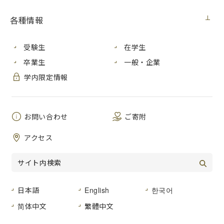
本学では海外の大学と学術交流協定を結び、交流・学生交換
留学を推進しています。この度、本学に留学した学生から
各種情報
「留学体験記」の寄稿がありましたので紹介します。
受験生
在学生
卒業生
一般・企業
芸術学部所属
学内限定情報
［留学期間：2019年10月 ～
2020年9月］
お問い合わせ
ご寄附
アクセス
日本語
English
한국어
简体中文
繁體中文