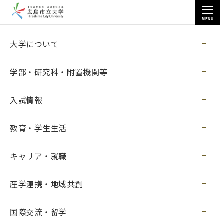
MENU
国際交流・留学
大学について
学部・研究科・附置機関等
入試情報
トップページ
>
国際交流・留学
>
受入学生
>
教育・学生生活
Vera Susan Brackloさん（ドイツ・ハノーバー専科大学）の体験記
キャリア・就職
Vera Susan Brackloさん（ドイツ・ハノ
産学連携・地域共創
ーバー専科大学）の体験記
国際交流・留学