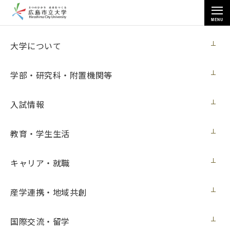
MENU
お知らせ
大学について
学部・研究科・附置機関等
入試情報
教育・学生生活
トップページ
>
お知らせ
>
情報科学研究科の今井哲郎講師が参画したプロジェクト「養殖業界に革
新をもたらす、AIを活用した世界初の樹脂製亀甲網の開発」が「第９回も
キャリア・就職
のづくり日本大賞」で優秀賞を受賞（１月24日更新）
情報科学研究科の今井哲郎講師が参画した
産学連携・地域共創
プロジェクト「養殖業界に革新をもたら
国際交流・留学
す、AIを活用した世界初の樹脂製亀甲網の