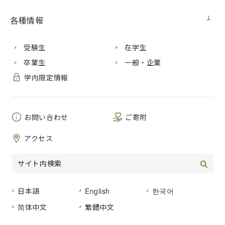
開発」が「第９回ものづくり日本大賞」で
各種情報
優秀賞を受賞（１月24日更新）
受験生
在学生
メディア・受賞
2023年1月24日（火）
卒業生
一般・企業
学内限定情報
第９回ものづくり日本大賞で、情報科学研究科の今井哲郎講
師が参画したプロジェクト「養殖業界に革新をもたらす、
AI
を活用した世界初の樹脂製亀甲網の開発」が優秀賞を受賞し
お問い合わせ
ご寄附
ました。
アクセス
このプロジェクトでは、粕谷製網株式会社、長崎大学、長崎
県工業技術センターと共同で実施され、養殖生け簀等に用い
られる樹脂製亀甲網の製造工場において
IoT
と
AI
による
DX
（デジタルトランスフォーメーション）化を実施したもの
日本語
English
한국어
で、品質を担保しながら生産性を向上させる技術の開発に取
り組みました。
简体中文
繁體中文
今井講師は、製造過程の亀甲網画像から機械学習を用いて異