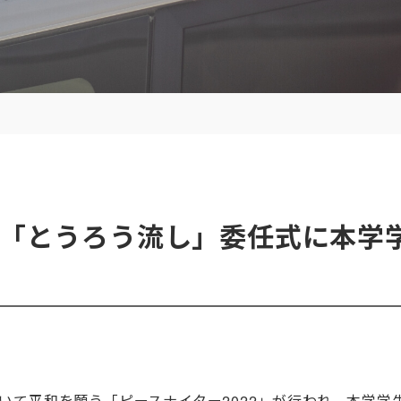
2「とうろう流し」委任式に本学
いて平和を願う「ピースナイター
2022
」が行われ、本学学