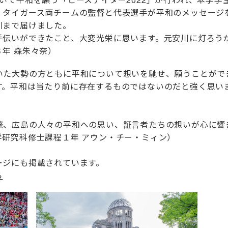
・タイガース両チームの監督と代表選手が平和のメッセージ
川まで届けました。
手伝いができたこと、大変光栄に思います。元安川に灯ろう
年 森朱々奈）
いた大勢の方ともに平和について想いを馳せ、願うことがで
す。平和は当たり前に存在するものではないのだと強く思い
際、広島の人々の平和への思い、証言者たちの想いが心に響
研究科修士課程１年 アウン・チー・ミィン）
ージにも掲載されています。
ら