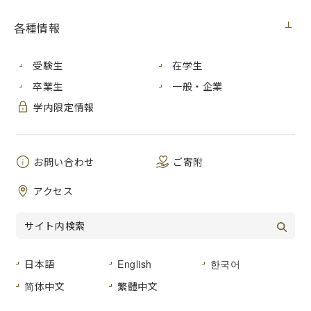
懲戒処分を行いました。
各種情報
１ 被処分者
受験生
在学生
芸術学部 教授 （６０歳代）
卒業生
一般・企業
学内限定情報
２ 処分年月日
２０２０年６月３０日
お問い合わせ
ご寄附
アクセス
３ 処分内容
停職３月
日本語
English
한국어
４ 処分事由
简体中文
繁體中文
３名の学生に対し、指導教員として指導等をする中、学業
上の話をするのにシティホテルの部屋に連れて行く等のセク