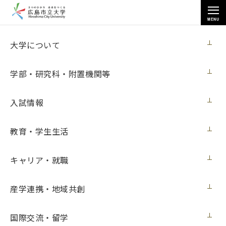
MENU
お知らせ
大学について
学部・研究科・附置機関等
入試情報
教育・学生生活
トップページ
>
お知らせ
>
教員の懲戒処分について（６月30日更新）
教員の懲戒処分について（６月30日更新）
キャリア・就職
ニュース
2020年6月30日（火）
産学連携・地域共創
国際交流・留学
公立大学法人広島市立大学は、次のとおり本学教員に対して