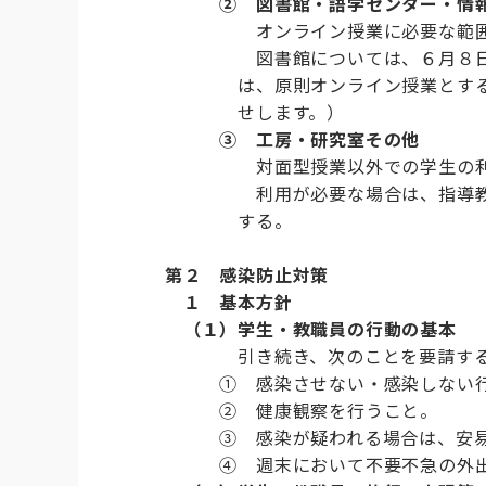
②
図書館・語学センター・情
オンライン授業に必要な範囲で
図書館については、６月８日（月
は、原則オンライン授業とすること
せします。）
③
工房・研究室その他
対面型授業以外での学生の利用は
利用が必要な場合は、指導教員の
する。
第２ 感染防止対策
１ 基本方針
（１）学生・教職員の行動の基本
引き続き、次のことを要請す
① 感染させない・感染しない行
② 健康観察を行うこと。
③ 感染が疑われる場合は、安易な
④ 週末において不要不急の外出を