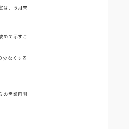
定は、５月末
改めて示すこ
り少なくする
らの営業再開