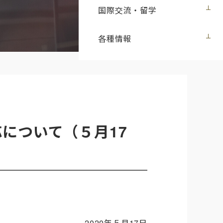
国際交流・留学
各種情報
について（５月17
2020年
５
月
17
日