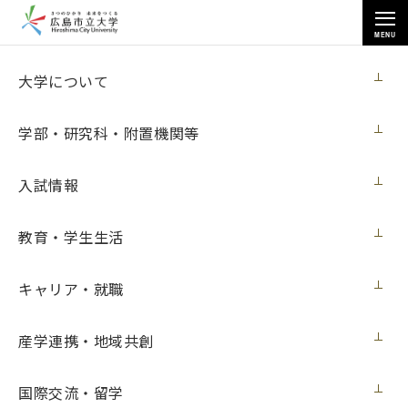
MENU
キャリア・就職
大学について
学部・研究科・附置機関等
入試情報
トップページ
>
キャリア・就職
>
卒業後の就職支援について
教育・学生生活
キャリア・就職
卒業後の就職支援について
産学連携・地域共創
卒業・修了後の就職相談、情報提供について
国際交流・留学
OB・OG訪問ご協力のお願い