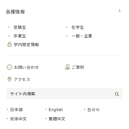
お問い合わせ先
各種情報
受験生
在学生
卒業・修了後の就職相談、情報提供について
卒業生
一般・企業
● 就職相談について
学内限定情報
卒業・修了後も、キャリアアドバイザーによる就職相談を受
けることができます。希望する方は、キャリアセンターへご
連絡ください。
お問い合わせ
ご寄附
● 求人票等の情報提供について
卒業・修了後も、既卒者対象の求人情報提供やサポートを行
アクセス
っています。希望する方は、以下の内容でキャリアセンター
にご連絡ください。
連絡先 ：career＆m.hiroshima-cu.ac.jp
（注）E-mailを送付されるときは、＆を@に置き換
日本語
English
한국어
えて利用してください。
简体中文
繁體中文
タイトル：情報提供希望
本文 ：卒業学部学科、卒業年月、学籍番号、氏名、内容