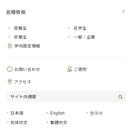
お問い合わせ先
各種情報
広島市立大学キャリアセンター［
キャリアセンターウェブサ
受験生
在学生
イト
］
Tel：082-830-1663 Fax：082-830-1546
卒業生
一般・企業
E-mail：career＆m.hiroshima-cu.ac.jp
学内限定情報
(注)E-mailを送付されるときは、＆を@に置き換えて利用し
てください。
交通アクセスはこちらをご覧ください。
お問い合わせ
ご寄附
アクセス
日本語
English
한국어
資料請求
简体中文
繁體中文
キャンパスマップ