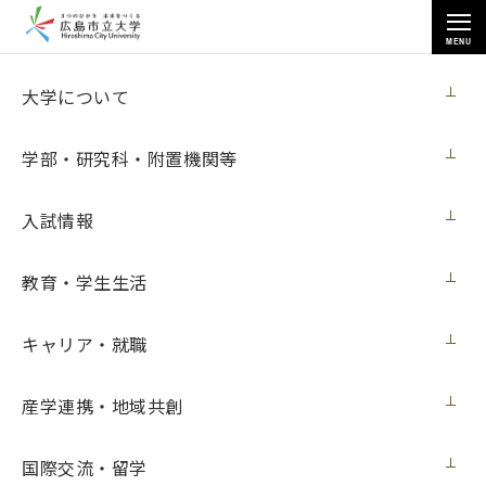
MENU
キャリア・就職
大学について
学部・研究科・附置機関等
入試情報
トップページ
>
キャリア・就職
>
お知らせ（企業向け）
教育・学生生活
キャリア・就職
お知らせ（企業向け）
産学連携・地域共創
企業の皆さまへのお知らせについては、
キャリアセンターウ
ェブサイト
にて公開いたします。
国際交流・留学